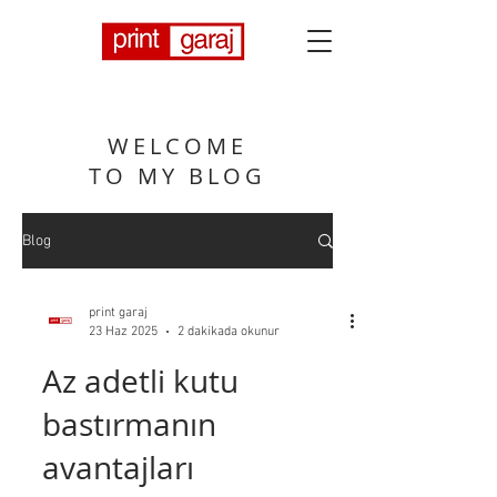
WELCOME
TO MY BLOG
Blog
print garaj
23 Haz 2025
2 dakikada okunur
Az adetli kutu
bastırmanın
avantajları